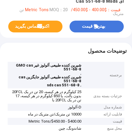
ای Cas 551-68-8 Msds
قیمت：$400.00 - $450.00/Metric Tons
MOQ：20 تن
متریک
بهترین قیمت
اکنون تماس بگیرید
توضیحات محصول
شیرین کننده طبیعی آلولوز غیر GMO cas
551-68-8
,
برجسته
شیرین کننده طبیعی آلولوز جایگزین cas
551-68-8
,
sds cas 551-68-8
25 کیلوگرم در هر کیسه، 20 تن در یک 20FCL
جزئیات بسته بندی
بدون پالت، یا 850 کیلوگرم در هر کیسه، 17
تن در یک 20FCL با
شماره مدل
D-آلولوز
قابلیت ارائه
10000 تن متریک/تن متریک در ماه
قیمت
$400.00 - $450.00/Metric Tons
محل منبع
شاندونگ، چین