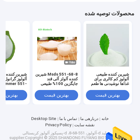
کارخانه تور
محصولات توصیه شده
کنترل کیفیت
تماس با ما
اخبار
همه موارد
شیرین کننده طبیعی
551-68-8 Msds شیرین
شیرین کننده ها
آلولوز کم کالری برای
کننده آلولز آلی قند
آلولوز گرانول ب
غذاها نوشیدنی ها طعم
جایگزین 100% طبیعی
 Nummer 551-
شیرین کننده طبیعی اریتریتول
شیرین
68-8
بهترین قیمت
بهترین قیمت
بهترین ق
شیرین کننده ارگانیک اریتریتول
شیرین کننده اریتریتول پودری
خانه
دربارهی ما
تماس با ما
Desktop Site
نقشه سایت
Privacy Policy
جایگزین شیرین کننده اریتریتول
چین تولید d-آلولوز، 551-68-8، d-پسیکوز آلولوز کریستالی
supplier.Copyright © 2025 SHANDONG FUYANG BIOTECHNOLOGY