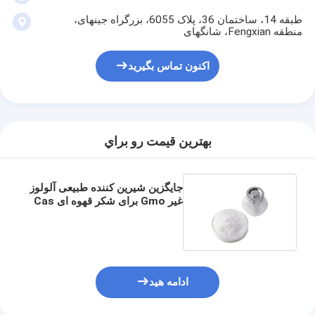
طبقه 14، ساختمان 36، پلاک 6055، بزرگراه جینهای،
منطقه Fengxian، شانگهای
اکنون تماس بگیرید
بهترين قيمت رو براي
جایگزین شیرین کننده طبیعی آلولوز
غیر Gmo برای شکر قهوه ای Cas
551-68-8 Msds
خانه
محصولات
ادامه هید
دربارهی ما