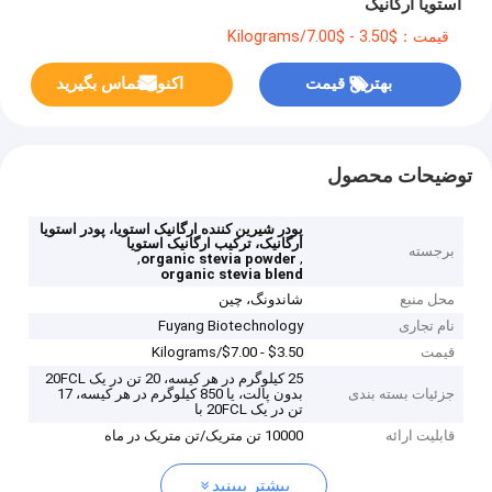
استویا ارگانیک
قیمت：$3.50 - $7.00/Kilograms
بهترین قیمت
اکنون تماس بگیرید
توضیحات محصول
پودر شیرین کننده ارگانیک استویا، پودر استویا
ارگانیک، ترکیب ارگانیک استویا
برجسته
,
,
organic stevia powder
organic stevia blend
محل منبع
شاندونگ، چین
نام تجاری
Fuyang Biotechnology
قیمت
$3.50 - $7.00/Kilograms
25 کیلوگرم در هر کیسه، 20 تن در یک 20FCL
جزئیات بسته بندی
بدون پالت، یا 850 کیلوگرم در هر کیسه، 17
تن در یک 20FCL با
قابلیت ارائه
10000 تن متریک/تن متریک در ماه
بیشتر ببینید