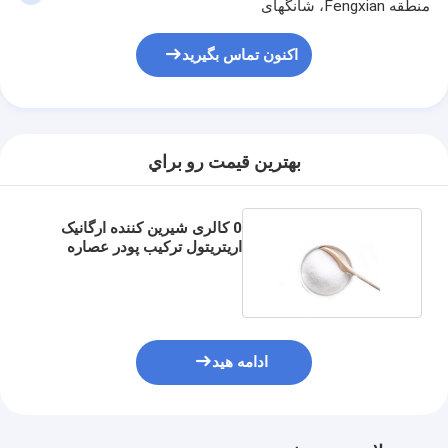
منطقه Fengxian، شانگهای
اکنون تماس بگیرید
بهترين قيمت رو براي
0 کالری شیرین کننده ارگانیک
اریتریتول ترکیب پودر عصاره
استویا ارگانیک
خانه
ادامه هید
محصولات
دربارهی ما