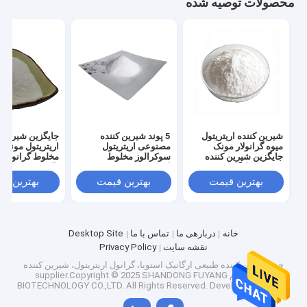
محصولات توصیه شده
کارخانه تور
کنترل کیفیت
تماس با ما
اخبار
همه موارد
شیرین کننده اریتریتول
5 پوند شیرین کننده
جایگزین شیرین ک
میوه گرانولار مونک
مصنوعی اریتریتول
اریتریتول مونک 
جایگزین شیرین کننده
سوکرالوز مخلوط
مخلوط گرانول ب
مصنوعی ارگانیک کیسه
اریتریت
بالا 99
25 کیلوگرمی
بهترین قیمت
بهترین قیمت
بهترین ق
شیرین کننده طبیعی اریتریتول
شیرین کننده ارگانیک اریتریتول
خانه
دربارهی ما
تماس با ما
Desktop Site
نقشه سایت
Privacy Policy
شیرین کننده اریتریتول پودری
چین شیرین کننده طبیعی ارگانیک استویا، گرانول اریتریتول، شیرین کننده
ارگانیک خام
supplier.Copyright © 2025 SHANDONG FUYANG
جایگزین شیرین کننده اریتریتول
BIOTECHNOLOGY CO.,LTD. All Rights Reserved. Developed by
ECER