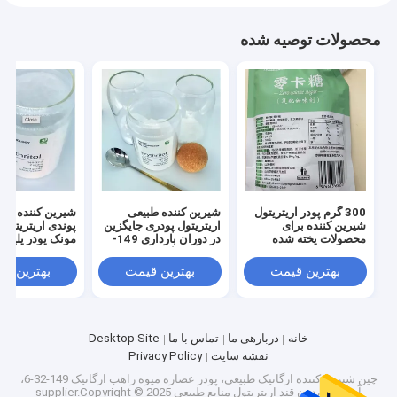
کارخانه تور
محصولات توصیه شده
کنترل کیفیت
تماس با ما
اخبار
همه موارد
300 گرم پودر اریتریتول
شیرین کننده طبیعی
شیرین کننده برای
اریتریتول پودری جایگزین
پوندی اریتریتول 
محصولات پخته شده
در دوران بارداری 149-
مونک پودر پلیولز
شیرین کننده طبیعی اریتریتول
32-6 شماره Cas
بهترین قیمت
بهترین قیمت
بهترین ق
شیرین کننده ارگانیک اریتریتول
شیرین کننده اریتریتول پودری
خانه
دربارهی ما
تماس با ما
Desktop Site
نقشه سایت
Privacy Policy
جایگزین شیرین کننده اریتریتول
چین شیرین کننده ارگانیک طبیعی، پودر عصاره میوه راهب ارگانیک 149-32-6،
آب نبات بدون قند اریتریتول منابع طبیعی
supplier.Copyright © 2025