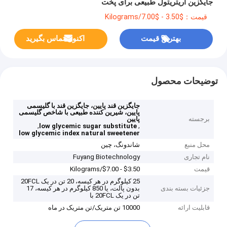
جایگزین اریتریتول طبیعی برای پخت
قیمت：$3.50 - $7.00/Kilograms
بهترین قیمت
اکنون تماس بگیرید
توضیحات محصول
جایگزین قند پایین، جایگزین قند با گلیسمی
پایین، شیرین کننده طبیعی با شاخص گلیسمی
برجسته
پایین
,
,
low glycemic sugar substitute
low glycemic index natural sweetener
محل منبع
شاندونگ، چین
نام تجاری
Fuyang Biotechnology
قیمت
$3.50 - $7.00/Kilograms
25 کیلوگرم در هر کیسه، 20 تن در یک 20FCL
جزئیات بسته بندی
بدون پالت، یا 850 کیلوگرم در هر کیسه، 17
تن در یک 20FCL با
قابلیت ارائه
10000 تن متریک/تن متریک در ماه