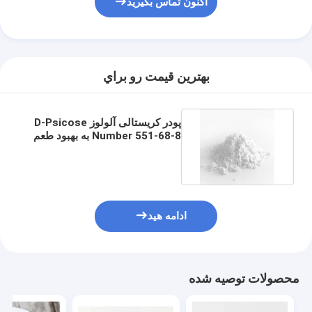
اکنون تماس بگیرید
بهترين قيمت رو براي
پودر کریستالی آلولوز D-Psicose
Number 551-68-8 به بهبود طعم
غذا کمک می کند
ادامه هید
خانه
محصولات
محصولات توصیه شده
دربارهی ما