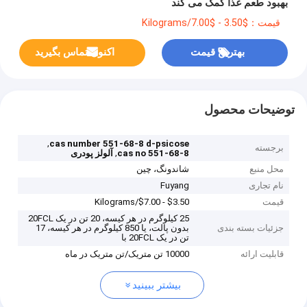
بهبود طعم غذا کمک می کند
قیمت：$3.50 - $7.00/Kilograms
بهترین قیمت
اکنون تماس بگیرید
توضیحات محصول
,
cas number 551-68-8 d-psicose
برجسته
,
cas no 551-68-8
آلولز پودری
محل منبع
شاندونگ، چین
نام تجاری
Fuyang
قیمت
$3.50 - $7.00/Kilograms
25 کیلوگرم در هر کیسه، 20 تن در یک 20FCL
جزئیات بسته بندی
بدون پالت، یا 850 کیلوگرم در هر کیسه، 17
تن در یک 20FCL با
قابلیت ارائه
10000 تن متریک/تن متریک در ماه
بیشتر ببینید