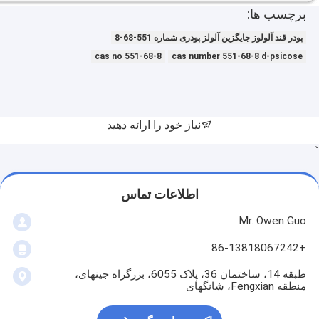
برچسب ها:
پودر قند آلولوز جایگزین آلولز پودری شماره 551-68-8
cas no 551-68-8
cas number 551-68-8 d-psicose
نیاز خود را ارائه دهید
`
اطلاعات تماس
Mr. Owen Guo
+86-13818067242
طبقه 14، ساختمان 36، پلاک 6055، بزرگراه جینهای،
منطقه Fengxian، شانگهای