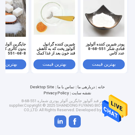
کارخانه تور
کنترل کیفیت
تماس با ما
پودر شیرین کننده آلولوز
شیرین کننده گرانول
جایگزین آلولوز 
اخبار
قنادی شکر 551-68-8
آلولوز پخت که به کاهش
بدون کالری کاس
عدد کاس
قند خون بعد از غذا کمک
8-68-551
می کند
همه موارد
بهترین قیمت
بهترین قیمت
بهترین ق
شیرین کننده طبیعی اریتریتول
خانه
دربارهی ما
تماس با ما
Desktop Site
نقشه سایت
Privacy Policy
شیرین کننده ارگانیک اریتریتول
چین پودر قند آلولوز جایگزین آلولز پودری شماره 551-68-8
supplier.Copyright © 2025 SHANDONG FUYANG BIOTECHNOLOGY
CO.,LTD. All Rights Reserved. Developed by
ECER
شیرین کننده اریتریتول پودری
جایگزین شیرین کننده اریتریتول