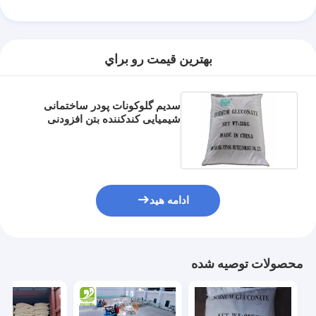
بهترين قيمت رو براي
سدیم گلوکونات پودر ساختمانی
شیمیایی کندکننده بتن افزودنی
درجه فنی مواد غذایی
ادامه هید
خانه
محصولات توصیه شده
محصولات
دربارهی ما