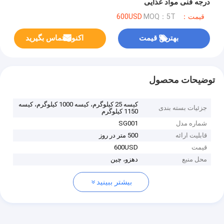
درجه فنی مواد غذایی
قیمت：600USD
MOQ：5T
بهترین قیمت
اکنون تماس بگیرید
توضیحات محصول
کیسه 25 کیلوگرم، کیسه 1000 کیلوگرم، کیسه
جزئیات بسته بندی
1150 کیلوگرم
شماره مدل
SG001
قابلیت ارائه
500 متر در روز
قیمت
600USD
محل منبع
دهزو، چین
بیشتر ببینید