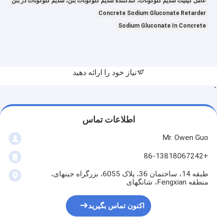
عامل کیلیت سدیم گلوکونات، کندکننده سدیم گلوکونات بتن، سدیم گلوکونات در بتن
Concrete Sodium Gluconate Retarder
Sodium Gluconate In Concrete
نیاز خود را ارائه دهید
`
اطلاعات تماس
Mr. Owen Guo
+86-13818067242
طبقه 14، ساختمان 36، پلاک 6055، بزرگراه جینهای،
منطقه Fengxian، شانگهای
اکنون تماس بگیرید