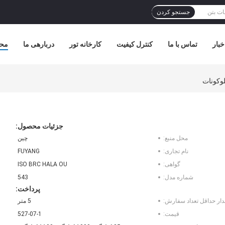
جستجو کردن
خبار
تماس با ما
کنترل کیفیت
کارخانه تور
دربارهی ما
مح
وکونات
جزئیات محصول:
محل منبع:
چین
نام تجاری:
FUYANG
گواهی:
ISO BRC HALA OU
شماره مدل:
543
پرداخت:
دار حداقل تعداد سفارش:
5 متر
قیمت:
527-07-1