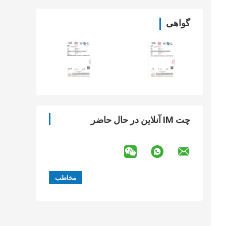
گواهی
چت IM آنلاین در حال حاضر