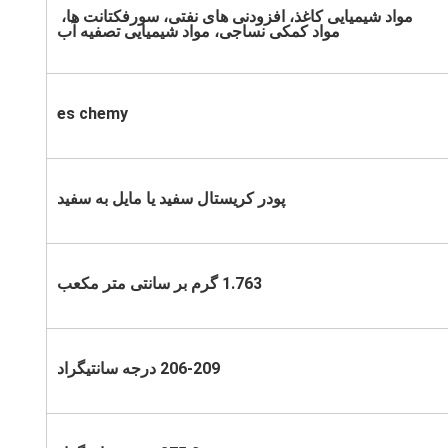
مواد شیمیایی کاغذ، افزودنی های نفتی، سورفکتانت ها، 
مواد کمکی نساجی، مواد شیمیایی تصفیه آب
es chemy
پودر کریستال سفید یا مایل به سفید
1.763 گرم بر سانتی متر مکعب
206-209 درجه سانتیگراد