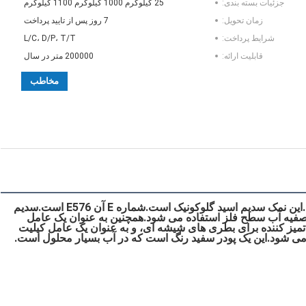
جزئیات بسته بندی:
25 کیلوگرم 1000 کیلوگرم 1100 کیلوگرم
زمان تحویل:
7 روز پس از تایید پرداخت
شرایط پرداخت:
L/C، D/P، T/T
قابلیت ارائه:
200000 متر در سال
مخاطب
سدیم گلوکونات ترکیبی با فرمول NaC6H11O7 است.این نمک سدیم اسید گلوکونیک است.شماره E آن E576 است.سدیم 
گلوکونات به طور گسترده در رنگرزی پارچه، چاپ و تصفیه آب سطح فلز استفاده می شود.همچنین به عنوان یک عامل 
کیلیت، یک عامل تمیز کننده سطوح فولادی، یک عامل تمیز کننده برای بطری های شیشه ای، و به عنوان یک عامل کیلیت 
ه می شود.این یک پودر سفید رنگ است که در آب بسیار محلول است.