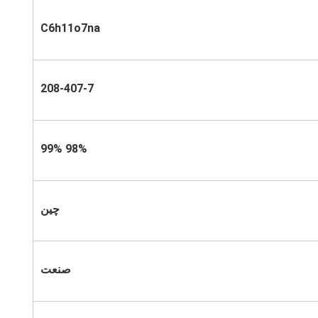
C6h11o7na
208-407-7
98% 99%
چین
صنعت