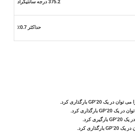
375.2 درجه سانتیگراد
حداکثر 0.7٪